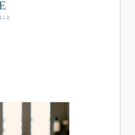
E
ること