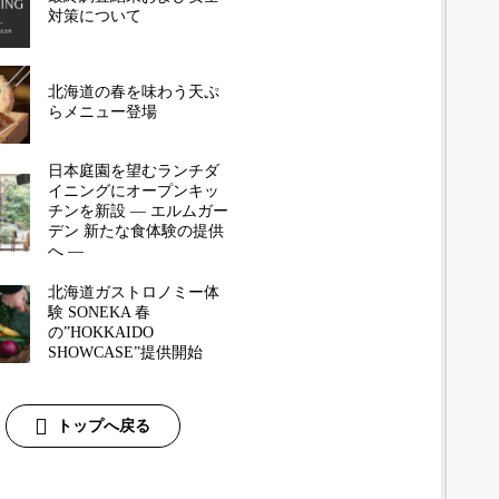
対策について
北海道の春を味わう天ぷ
らメニュー登場
日本庭園を望むランチダ
イニングにオープンキッ
チンを新設 ― エルムガー
デン 新たな食体験の提供
へ ―
北海道ガストロノミー体
験 SONEKA 春
の”HOKKAIDO
SHOWCASE”提供開始
トップへ戻る