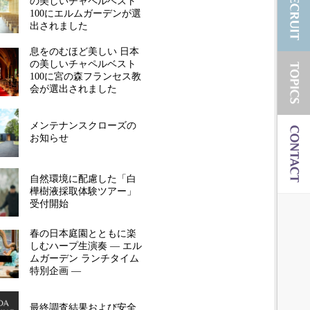
の美しいチャペルベスト
100にエルムガーデンが選
出されました
息をのむほど美しい 日本
の美しいチャペルベスト
100に宮の森フランセス教
会が選出されました
メンテナンスクローズの
お知らせ
自然環境に配慮した「白
樺樹液採取体験ツアー」
受付開始
春の日本庭園とともに楽
しむハープ生演奏 ― エル
ムガーデン ランチタイム
特別企画 ―
最終調査結果および安全