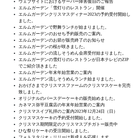
ウェブサイトにおけるサーバー障害復旧のご報告
エルムガーデン「雪灯りのレストラン」開催
エルムガーデンクリスマスディナー2023の予約受付開始し
ました。
エルムガーデンで野舞ランチが始まりました。
エルムガーデンのおせち予約販売のご案内。
エルムガーデンのお節が販売終了のお知らせ
エルムガーデンの桜が咲きました。
エルムガーデンの流しそうめん会席受付始まりました。
エルムガーデンの雪灯りのレストランが日本テレビのZIP
でご紹介頂きました
エルムガーデン年末年始営業のご案内
エルムガーデン流しそうめんランチ始まりました。
おかげさまでクリスマスファームのクリスマスケーキ完売
致しました。
オリジナルのバースデーケーキの販売始めました。
カネマス弥平豆腐店の年末年始営業のご案内
クリスマスイブ礼拝のご案内2023年12月24日（日）
クリスマスケーキの予約受付開始しました。
クリスマス期間限定のクリスマスプチガトー販売中
ひな祭りケーキの受注開始しました。
フォトスタジオ・リリーは新成人を応援します。