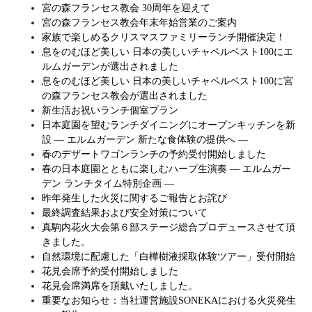
宮の森フランセス教会 30周年を迎えて
宮の森フランセス教会年末年始営業のご案内
家族で楽しめるクリスマスファミリーランチ開催決定！
息をのむほど美しい 日本の美しいチャペルベスト100にエ
ルムガーデンが選出されました
息をのむほど美しい 日本の美しいチャペルベスト100に宮
の森フランセス教会が選出されました
新生活お祝いランチ個室プラン
日本庭園を望むランチダイニングにオープンキッチンを新
設 ― エルムガーデン 新たな食体験の提供へ ―
春のデザートワゴンランチの予約受付開始しました
春の日本庭園とともに楽しむハープ生演奏 ― エルムガー
デン ランチタイム特別企画 ―
昨年発生した火災に関するご報告とお詫び
最終調査結果および安全対策について
真駒内花火大会第６部ステージ総合プロデュースさせて頂
きました。
自然環境に配慮した「白樺樹液採取体験ツアー」受付開始
花見会席予約受付開始しました
花見会席満席を頂戴いたしました。
重要なお知らせ：当社運営施設SONEKAにおける火災発生