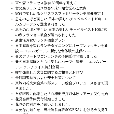
宮の森フランセス教会 30周年を迎えて
宮の森フランセス教会年末年始営業のご案内
家族で楽しめるクリスマスファミリーランチ開催決定！
息をのむほど美しい 日本の美しいチャペルベスト100にエ
ルムガーデンが選出されました
息をのむほど美しい 日本の美しいチャペルベスト100に宮
の森フランセス教会が選出されました
新生活お祝いランチ個室プラン
日本庭園を望むランチダイニングにオープンキッチンを新
設 ― エルムガーデン 新たな食体験の提供へ ―
春のデザートワゴンランチの予約受付開始しました
春の日本庭園とともに楽しむハープ生演奏 ― エルムガー
デン ランチタイム特別企画 ―
昨年発生した火災に関するご報告とお詫び
最終調査結果および安全対策について
真駒内花火大会第６部ステージ総合プロデュースさせて頂
きました。
自然環境に配慮した「白樺樹液採取体験ツアー」受付開始
花見会席予約受付開始しました
花見会席満席を頂戴いたしました。
重要なお知らせ：当社運営施設SONEKAにおける火災発生