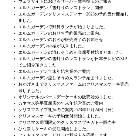
ウェブサイトにおけるサーバー障害復旧のご報告
エルムガーデン「雪灯りのレストラン」開催
エルムガーデンクリスマスディナー2023の予約受付開始し
ました。
エルムガーデンで野舞ランチが始まりました。
エルムガーデンのおせち予約販売のご案内。
エルムガーデンのお節が販売終了のお知らせ
エルムガーデンの桜が咲きました。
エルムガーデンの流しそうめん会席受付始まりました。
エルムガーデンの雪灯りのレストランが日本テレビのZIP
でご紹介頂きました
エルムガーデン年末年始営業のご案内
エルムガーデン流しそうめんランチ始まりました。
おかげさまでクリスマスファームのクリスマスケーキ完売
致しました。
オリジナルのバースデーケーキの販売始めました。
カネマス弥平豆腐店の年末年始営業のご案内
クリスマスイブ礼拝のご案内2023年12月24日（日）
クリスマスケーキの予約受付開始しました。
クリスマス期間限定のクリスマスプチガトー販売中
ひな祭りケーキの受注開始しました。
フォトスタジオ・リリーは新成人を応援します。