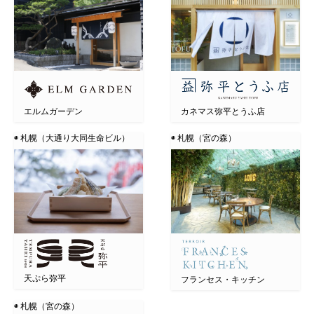
エルムガーデン
カネマス弥平とうふ店
◉ 札幌（大通り大同生命ビル）
◉ 札幌（宮の森）
天ぷら弥平
フランセス・キッチン
◉ 札幌（宮の森）