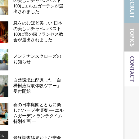
の美しいチャペルベスト
100にエルムガーデンが選
出されました
息をのむほど美しい 日本
の美しいチャペルベスト
100に宮の森フランセス教
会が選出されました
メンテナンスクローズの
お知らせ
自然環境に配慮した「白
樺樹液採取体験ツアー」
受付開始
春の日本庭園とともに楽
しむハープ生演奏 ― エル
ムガーデン ランチタイム
特別企画 ―
最終調査結果および安全