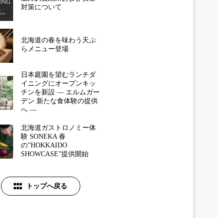
対策について
北海道の春を味わう天ぷ
らメニュー登場
日本庭園を望むランチダ
イニングにオープンキッ
チンを新設 ― エルムガー
デン 新たな食体験の提供
へ ―
北海道ガストロノミー体
験 SONEKA 春
の”HOKKAIDO
SHOWCASE”提供開始
トップへ戻る