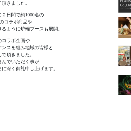
て頂きました。
２日間で約1000名の
eとのコラボ商品や
けるように炉端ブースも展開。
のコラボ企画や
アンスを組み地域の皆様と
んで頂きました。
喜んでいただく事が
まに深く御礼申し上げます。